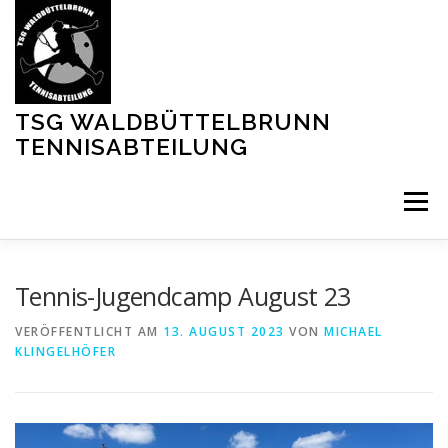
Zum
Inhalt
springen
TSG WALDBÜTTELBRUNN
TENNISABTEILUNG
Menü
MITGLIED WERDEN
PLATZ BUCHEN
Tennis-Jugendcamp August 23
VERÖFFENTLICHT AM
13. AUGUST 2023
VON
MICHAEL
KLINGELHÖFER