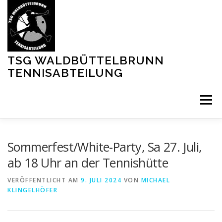
Zum
Inhalt
springen
TSG WALDBÜTTELBRUNN
TENNISABTEILUNG
Menü
MITGLIED WERDEN
PLATZ BUCHEN
Sommerfest/White-Party, Sa 27. Juli,
ab 18 Uhr an der Tennishütte
VERÖFFENTLICHT AM
9. JULI 2024
VON
MICHAEL
KLINGELHÖFER