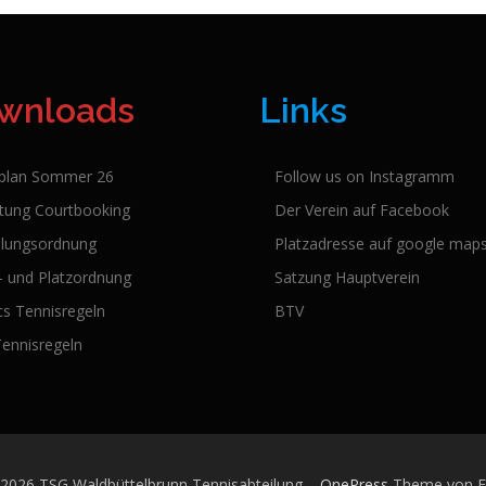
wnloads
Links
lplan Sommer 26
Follow us on Instagramm
itung Courtbooking
Der Verein auf Facebook
ilungsordnung
Platzadresse auf google map
l- und Platzordnung
Satzung Hauptverein
cs Tennisregeln
BTV
Tennisregeln
 2026 TSG Waldbüttelbrunn Tennisabteilung
–
OnePress
Theme von 