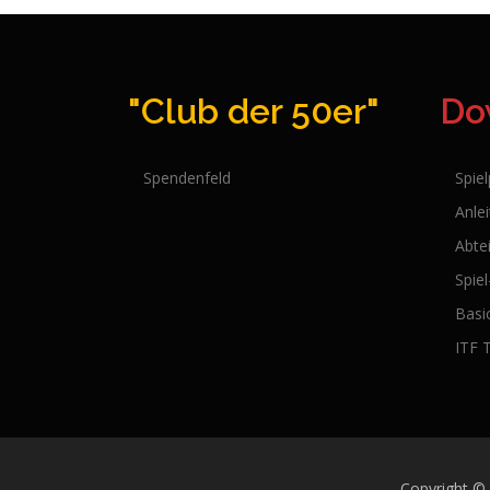
"Club der 50er"
Do
Spendenfeld
Spie
Anle
Abte
Spie
Basi
ITF 
Copyright ©