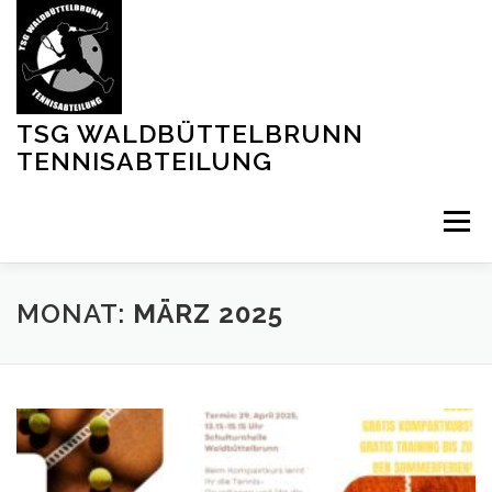
Zum
Inhalt
springen
TSG WALDBÜTTELBRUNN
TENNISABTEILUNG
Menü
MITGLIED WERDEN
PLATZ BUCHEN
MONAT:
MÄRZ 2025