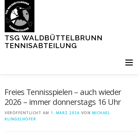
Zum
Inhalt
springen
TSG WALDBÜTTELBRUNN
TENNISABTEILUNG
Menü
MITGLIED WERDEN
PLATZ BUCHEN
Freies Tennisspielen – auch wieder
2026 – immer donnerstags 16 Uhr
VERÖFFENTLICHT AM
1. MÄRZ 2026
VON
MICHAEL
KLINGELHÖFER