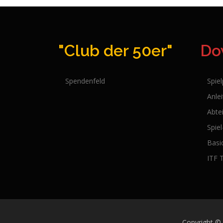
"Club der 50er"
Do
Spendenfeld
Spie
Anle
Abte
Spie
Basi
ITF 
Copyright ©