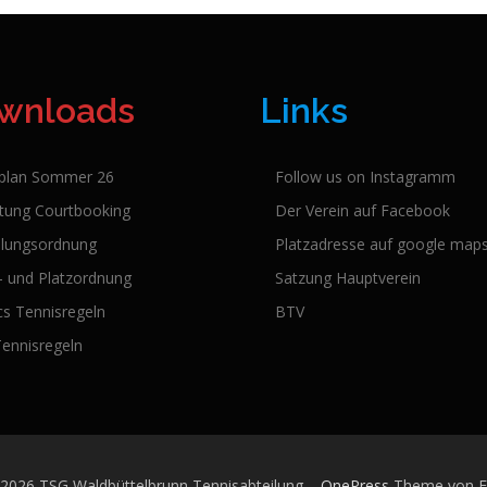
wnloads
Links
lplan Sommer 26
Follow us on Instagramm
itung Courtbooking
Der Verein auf Facebook
ilungsordnung
Platzadresse auf google map
l- und Platzordnung
Satzung Hauptverein
cs Tennisregeln
BTV
Tennisregeln
 2026 TSG Waldbüttelbrunn Tennisabteilung
–
OnePress
Theme von 